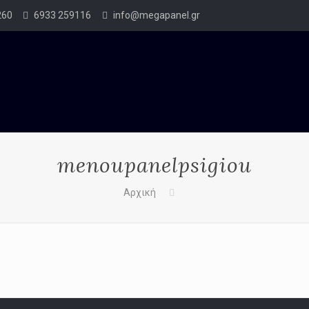
260
6933 259116
info@megapanel.gr
menoupanelpsigiou
Αρχική