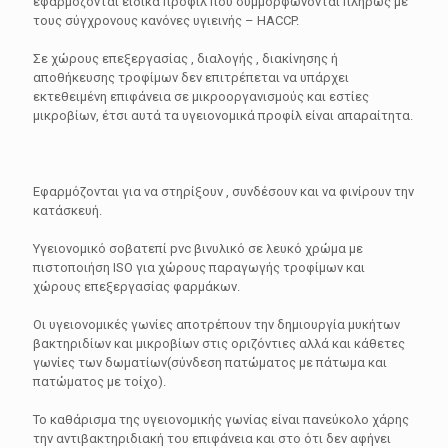
εφαρμόζονται ειδικά προφίλ που συμμορφώνονται πλήρως με
τους σύγχρονους κανόνες υγιεινής – HACCP.
Σε χώρους επεξεργασίας , διαλογής , διακίνησης ή
αποθήκευσης τροφίμων δεν επιτρέπεται να υπάρχει
εκτεθειμένη επιφάνεια σε μικροοργανισμούς και εστίες
μικροβίων, έτσι αυτά τα υγειονομικά προφίλ είναι απαραίτητα.
Εφαρμόζονται για να στηρίξουν , συνδέσουν και να φινίρουν την
κατάσκευή.
Υγειονομικό σοβατεπί pvc βινυλικό σε λευκό χρώμα με
πιστοποιήση ISO για χώρους παραγωγής τροφίμων και
χώρους επεξεργασίας φαρμάκων.
Οι υγειονομικές γωνίες αποτρέπουν την δημιουργία μυκήτων
βακτηριδίων και μικροβίων στις οριζόντιες αλλά και κάθετες
γωνίες των δωματίων(σύνδεση πατώματος με πάτωμα και
πατώματος με τοίχο).
Το καθάρισμα της υγειονομικής γωνίας είναι πανεύκολο χάρης
την αντιβακτηριδιακή του επιφάνεια και στο ότι δεν αφήνει